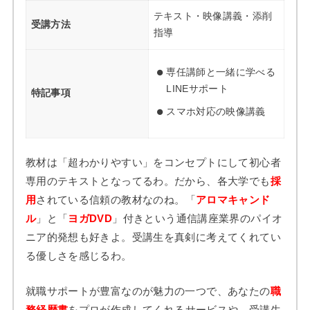
テキスト・映像講義・添削
受講方法
指導
専任講師と一緒に学べる
LINEサポート
特記事項
スマホ対応の映像講義
教材は「超わかりやすい」をコンセプトにして初心者
専用のテキストとなってるわ。だから、各大学でも
採
用
されている信頼の教材なのね。「
アロマキャンド
ル
」と「
ヨガDVD
」付きという通信講座業界のパイオ
ニア的発想も好きよ。受講生を真剣に考えてくれてい
る優しさを感じるわ。
就職サポートが豊富なのが魅力の一つで、あなたの
職
務経歴書
をプロが作成してくれるサービスや、受講生