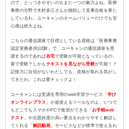
ので、とっつきやすいのもまた一つの魅力よね。医療
事務の分野で木村多江さんが挑戦して見事合格を果た
しているわ。ユーキャンのネームバリューだけでも安
心感は絶大よね。
こちらの通信講座で目標としている資格は「医療事務
認定実務者(R)試験」で、ユーキャンの通信講座を受
講するのであれば
在宅
で受験が可能となっているの。
家で受験？しかも
テキストを見ながら受験
が可能！？
記憶力に自信がないわたしでも、資格が取れる気がし
てきたわ。これは要チェックよ！
ユーキャンには受講生専用のweb学習サービス「
学び
オンラインプラス
」が超使えるツールなのよ。いつで
もどこでもスマホやPCで復習ができる「
お手軽web
テスト
」や出題頻度の高い要点をわかりやすく解説し
てくれる「
解説動画
」サービスなどが標準で使えるわ