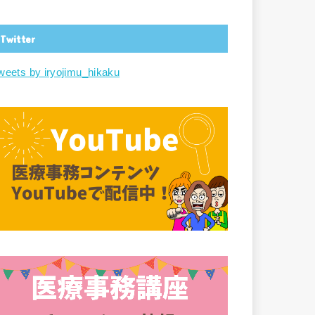
Twitter
weets by iryojimu_hikaku