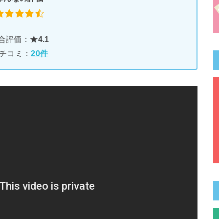
合評価：
★4.1
チコミ：
20件