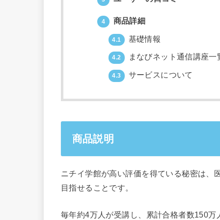
商品詳細
4
基礎情報
4.1
まなびネット通信講座一
4.2
サービスについて
4.3
商品説明
ニチイ学館が高い評価を得ている秘密は、医
目指せることです。
毎年約4万人が受講し、累計合格者数150