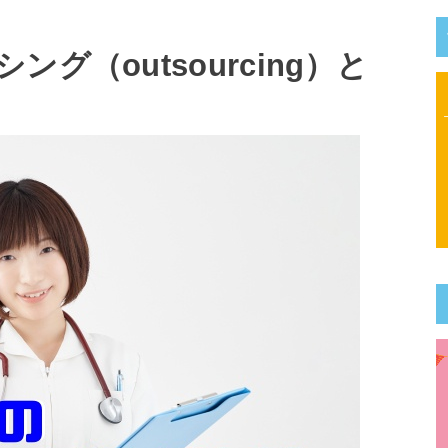
グ（outsourcing）と