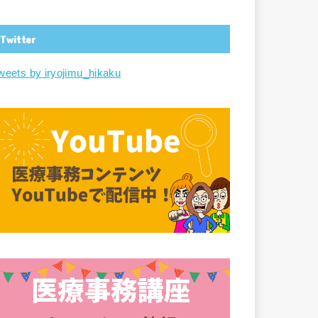
Twitter
weets by iryojimu_hikaku