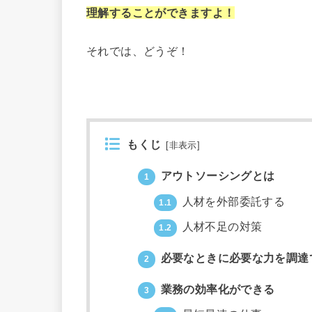
理解することができますよ！
それでは、どうぞ！
もくじ
[
非表示
]
アウトソーシングとは
1
人材を外部委託する
1.1
人材不足の対策
1.2
必要なときに必要な力を調達
2
業務の効率化ができる
3