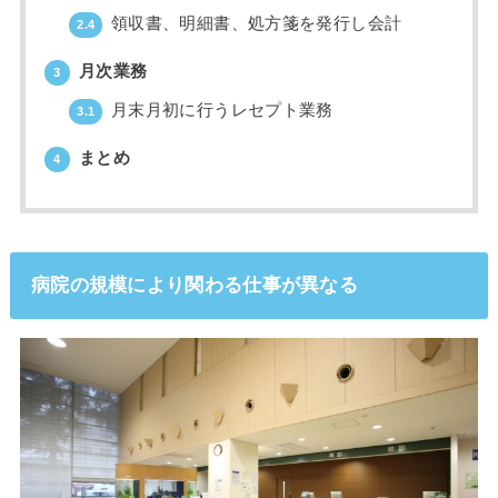
領収書、明細書、処方箋を発行し会計
2.4
月次業務
3
月末月初に行うレセプト業務
3.1
まとめ
4
病院の規模により関わる仕事が異なる