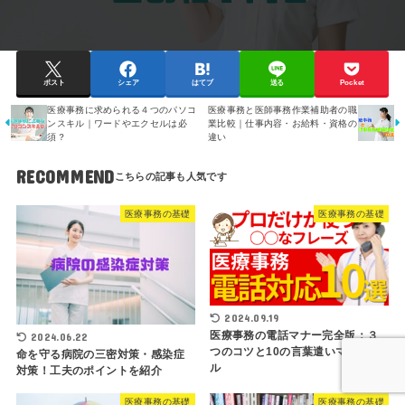
ポスト
シェア
はてブ
送る
Pocket
医療事務に求められる４つのパソコ
医療事務と医師事務作業補助者の職
ンスキル｜ワードやエクセルは必
業比較｜仕事内容・お給料・資格の
須？
違い
RECOMMEND
医療事務の基礎
医療事務の基礎
2024.09.19
医療事務の電話マナー完全版：３
2024.06.22
つのコツと10の言葉遣いマニュア
命を守る病院の三密対策・感染症
ル
対策！工夫のポイントを紹介
医療事務の基礎
医療事務の基礎