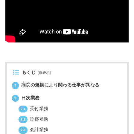
もくじ
[
非表示
]
病院の規模により関わる仕事が異なる
1
日次業務
2
受付業務
2.1
診察補助
2.2
会計業務
2.3