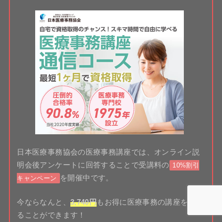
日本医療事務協会の医療事務講座では、オンライン説
明会後アンケートに回答することで受講料の
10%割引
を開催中です。
キャンペーン
今ならなんと、
3,740円
もお得に医療事務の講座を受け
ることができます！