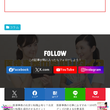
コラム
FOLLOW
ポスト
シェア
はてブ
送る
Pocket
医療事務の出戻り転職は有り？出戻
医療事務の仕事におすすめ！100円
り転職を成功させるポイント
グッズの使える仕事道具