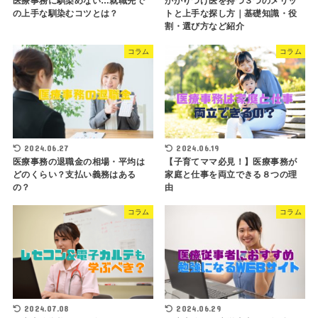
医療事務に馴染めない…就職先で
かかりつけ医を持つ３つのメリッ
の上手な馴染むコツとは？
トと上手な探し方｜基礎知識・役
割・選び方など紹介
コラム
コラム
2024.06.27
2024.06.19
医療事務の退職金の相場・平均は
【子育てママ必見！】医療事務が
どのくらい？支払い義務はある
家庭と仕事を両立できる８つの理
の？
由
コラム
コラム
2024.07.08
2024.06.29