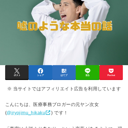
ポスト
シェア
はてブ
送る
Pocket
※ 当サイトではアフィリエイト広告を利用しています
こんにちは、医療事務ブロガーの元ヤン次女
(
@iryojimu_hikaku
) です！