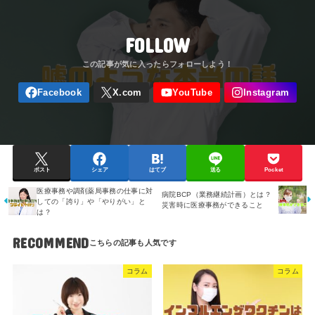
FOLLOW
ポスト
シェア
はてブ
送る
Pocket
医療事務や調剤薬局事務の仕事に対
病院BCP（業務継続計画）とは？
しての「誇り」や「やりがい」と
災害時に医療事務ができること
は？
RECOMMEND
コラム
コラム