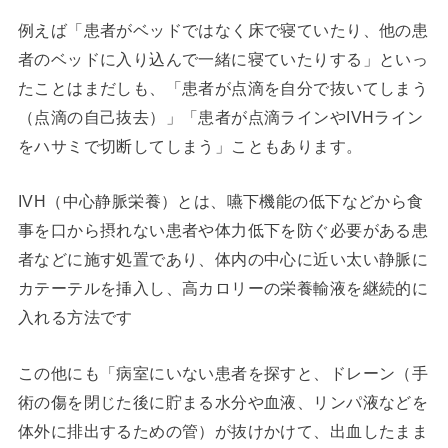
例えば「患者がベッドではなく床で寝ていたり、他の患
者のベッドに入り込んで一緒に寝ていたりする」といっ
たことはまだしも、「患者が点滴を自分で抜いてしまう
（点滴の自己抜去）」「患者が点滴ラインやIVHライン
をハサミで切断してしまう」こともあります。
IVH（中心静脈栄養）とは、嚥下機能の低下などから食
事を口から摂れない患者や体力低下を防ぐ必要がある患
者などに施す処置であり、体内の中心に近い太い静脈に
カテーテルを挿入し、高カロリーの栄養輸液を継続的に
入れる方法です
この他にも「病室にいない患者を探すと、ドレーン（手
術の傷を閉じた後に貯まる水分や血液、リンパ液などを
体外に排出するための管）が抜けかけて、出血したまま