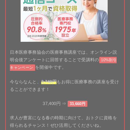
日本医療事務協会の医療事務講座では、オンライン説
明会後アンケートに回答することで受講料の
10%割引
を開催中です。
キャンペーン
今ならなんと、
3,740円
もお得に医療事務の講座を受け
ることができます！
37,400円 ⇒
33,660円
求人が豊富になる春の時期に向けて、おトクに資格を
得られるチャンス！ぜひ活用してくださいね。