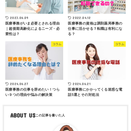
2023.06.09
2022.04.12
医療事務がいま必要とされる理由
医療事務の資格は調剤薬局事務の
｜超後期高齢化によるニーズ・必
仕事に活かせる？転職は有利にな
要性は？
る？
コラム
コラム
2024.06.27
2024.06.21
医療事務の仕事を辞めたい！つら
医療事務にかかってくる迷惑な電
い９つの理由や悩みの解決策
話5選とその対処法
ABOUT US