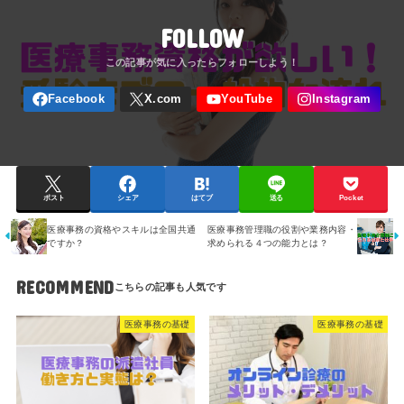
FOLLOW
ポスト
シェア
はてブ
送る
Pocket
医療事務の資格やスキルは全国共通
医療事務管理職の役割や業務内容・
ですか？
求められる４つの能力とは？
RECOMMEND
医療事務の基礎
医療事務の基礎