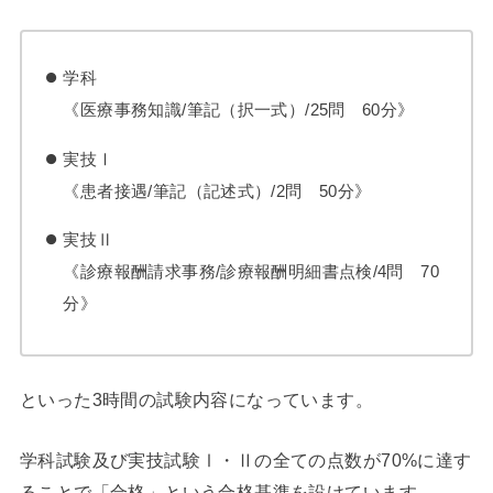
学科
《医療事務知識/筆記（択一式）/25問 60分》
実技Ⅰ
《患者接遇/筆記（記述式）/2問 50分》
実技Ⅱ
《診療報酬請求事務/診療報酬明細書点検/4問 70
分》
といった3時間の試験内容になっています。
学科試験及び実技試験Ⅰ・Ⅱの全ての点数が70%に達す
ることで「合格」という合格基準を設けています。