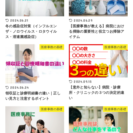
2024.06.21
2024.06.29
冬の感染症対策（インフルエン
【医療事務が教える】病院におけ
ザ・ノロウイルス・ロタウイル
る掃除の重要性と役立つお掃除ア
ス・溶連菌感染症）
イテム
医療事務の基礎
医療事務の基礎
2024.09.15
【意外と知らない】病院・診療
2024.06.24
所・クリニックの３つの決定的違
領収証と診療明細書の違い｜正し
い
い見方と注意するポイント
医療事務の基礎
医療事務の基礎