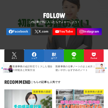
FOLLOW
ポスト
シェア
はてブ
送る
Pocket
医療事務の会計対応でミスした場合
医療事務の仕事ノートのまとめ方｜
の対処法と対策方法
使いやすいおすすめのノート
RECOMMEND
医療事務の基礎
医療事務の基礎