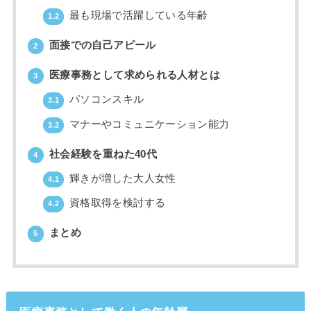
最も現場で活躍している年齢
1.2
面接での自己アピール
2
医療事務として求められる人材とは
3
パソコンスキル
3.1
マナーやコミュニケーション能力
3.2
社会経験を重ねた40代
4
輝きが増した大人女性
4.1
資格取得を検討する
4.2
まとめ
5