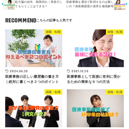
処方箋の紛失、期限切れ｜再発行し
医療事務を通信で取得するのは難し
てもらうことはできる？
いの？資格難易度の真実を徹底解明
RECOMMEND
就職・転職
就職・転職
2024.06.30
2021.12.30
医療事務の正しい履歴書の書き方
医療事務として面接に有利に受か
｜絶対に書くべき２つのポイント
るための簡単な９つの方法
就職・転職
就職・転職