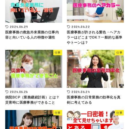
2024.06.29
2024.06.22
医療事務の救急外来業務の仕事内
医療事務が許される髪色・ヘアカ
容と向いている人の特徴や適性
ラーはどこまでOK？一般的な基準
やトーンは？
仕事
仕事
2024.06.26
2024.06.24
病院BCP（業務継続計画）とは？
医療事務の日常業務の効率化を真
災害時に医療事務ができること
剣に考えてみる
仕事
仕事