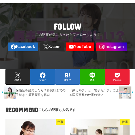
FOLLOW
ポスト
シェア
はてブ
送る
Pocket
保険証を紛失したら？再発行までの
「紙カルテ」と「電子カルテ」によ
手続き・必要書類を解説
る医療事務の仕事の違い
RECOMMEND
仕事
仕事