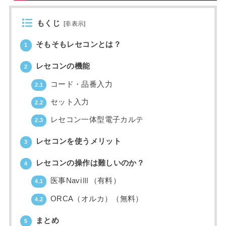
もくじ
[
非表示
]
そもそもレセコンとは？
1
レセコンの機能
2
コード・品番入力
2.1
セット入力
2.2
レセコン一体型電子カルテ
2.3
レセコンを使うメリット
3
レセコンの操作は難しいのか？
4
医事NaviⅢ（有料）
4.1
ORCA（オルカ）（無料）
4.2
まとめ
5